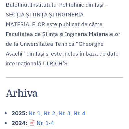
Buletinul Institutului Politehnic din Iaşi –
SECŢIA ŞTIINŢA ŞI INGINERIA
MATERIALELOR este publicat de către
Facultatea de Ştiinţa şi Ingineria Materialelor
de la Universitatea Tehnică “Gheorghe
Asachi” din Iaşi și este inclus în baza de date
internațională ULRICH’S.
Arhiva
2025:
Nr. 1
,
Nr. 2
,
Nr. 3
,
Nr. 4
2024:
Nr. 1-4