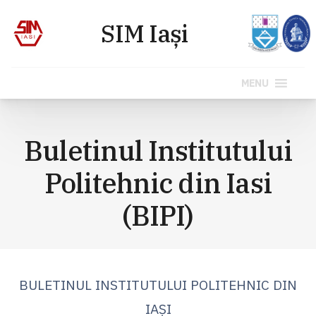
MENU
Sari
la
Buletinul Institutului
conținut
Politehnic din Iasi
(BIPI)
BULETINUL INSTITUTULUI POLITEHNIC DIN
IAŞI