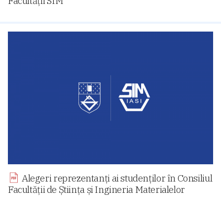
Facultății SIM
Alegeri reprezentanți ai studenților în Consiliul
Facultății de Știința și Ingineria Materialelor
Navigare