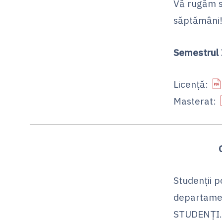
Vă rugăm să
săptămâni
Semestrul 
Licență:
Masterat:
Studenții p
departamen
STUDENȚI.