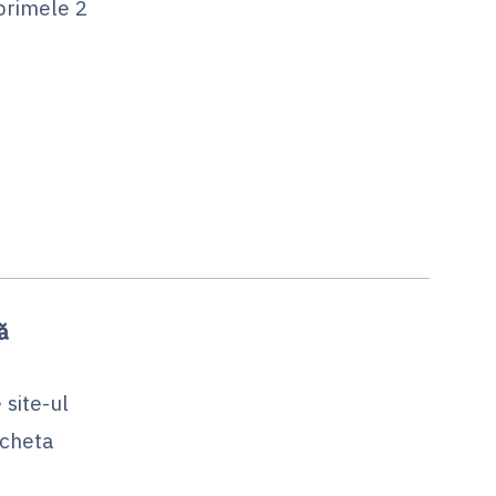
 primele 2
ă
 site-ul
icheta