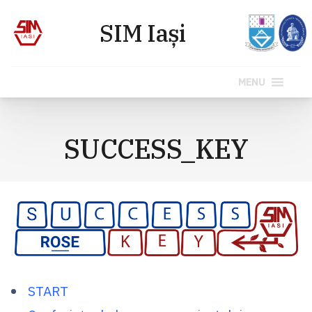
MENU
Sari
la
SUCCESS_KEY
conținut
START