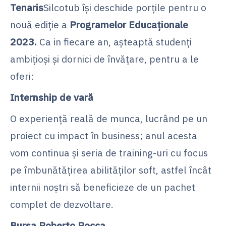
Tenaris
Silcotub își deschide porțile pentru o
nouă ediție a
Programelor Educaționale
2023.
Ca in fiecare an, așteaptă studenți
ambițioși și dornici de învățare, pentru a le
oferi:
Internship de vară
O experiență reală de munca, lucrând pe un
proiect cu impact în business; anul acesta
vom continua și seria de training-uri cu focus
pe îmbunătățirea abilităților soft, astfel încât
internii noștri să beneficieze de un pachet
complet de dezvoltare.
Bursa Roberto Rocca