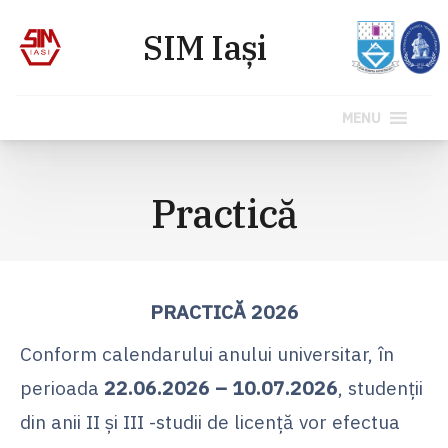
MENU
Sari
la
Practică
conținut
PRACTICĂ 2026
Conform calendarului anului universitar, în
perioada
22.06.2026 – 10.07.2026
, studenții
din anii II și III -studii de licență vor efectua