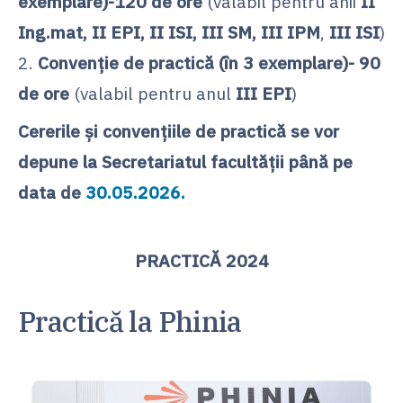
exemplare)-120 de ore
(valabil pentru anii
II
Ing.mat, II EPI, II ISI, III SM, III IPM
,
III ISI
)
2.
Convenție de practică (în 3 exemplare)- 90
de ore
(valabil pentru anul
III EPI
)
Cererile și convențiile de practică se vor
depune la Secretariatul facultății până pe
data de
30.05.2026.
PRACTICĂ 2024
Practică la Phinia