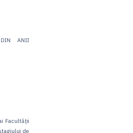
DIN ANII
 Facultății
stagiului de