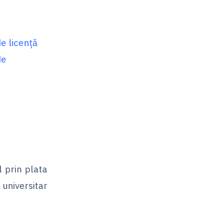
de licență
de
l prin plata
niversitar