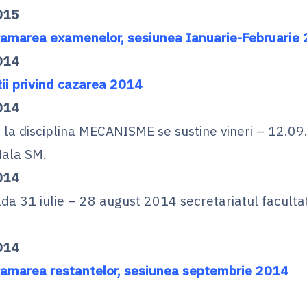
015
amarea examenelor, sesiunea Ianuarie-Februarie
014
ii privind cazarea 2014
014
 la disciplina MECANISME se sustine vineri – 12.09
Hala SM.
014
ada 31 iulie – 28 august 2014 secretariatul facultat
014
amarea restantelor, sesiunea septembrie 2014