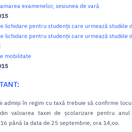
amarea examenelor, sesiunea de vară
015
de lichidare pentru studenții care urmează studiile 
de lichidare pentru studenții care urmează studiile 
t
e mobilitate
015
TANT:
ii admiși în regim cu taxă trebuie să confirme locu
in valoarea taxei de școlarizare pentru anul u
6 până la data de 25 septembrie, ora 14,oo.