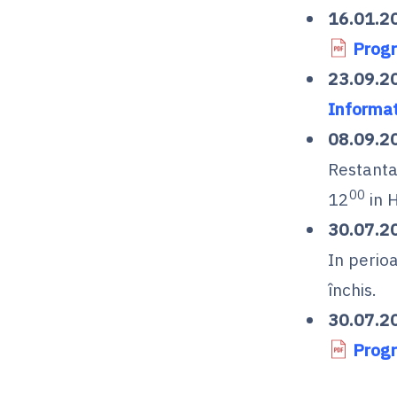
16.01.2
Progr
23.09.2
Informat
08.09.2
Restanta
00
12
in 
30.07.2
In perio
închis.
30.07.2
Progr