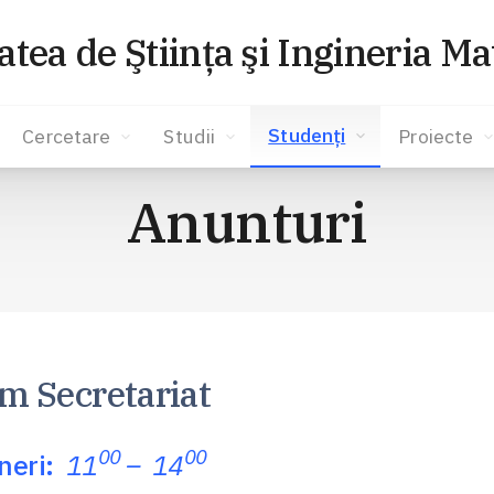
atea de Ştiinţa şi Ingineria Ma
Studenţi
Cercetare
Studii
Proiecte
Anunturi
m Secretariat
00
00
ineri:
11
– 14