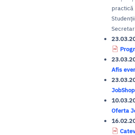
practică
Studen
Secretari
23.03.2
Progr
23.03.2
Afis ev
23.03.2
JobShop
10.03.2
Oferta J
16.02.2
Catev