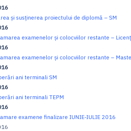
016
rea şi susţinerea proiectului de diplomă – SM
016
amarea examenelor și colocviilor restante – Licen
016
amarea examenelor și colocviilor restante – Mast
016
erări ani terminali SM
016
erări ani terminali TEPM
016
amare examene finalizare IUNIE-IULIE 2016
016