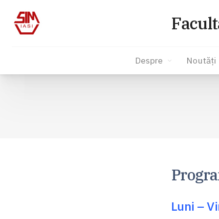
Facult
Despre
Noutăți
Sari
la
conținut
Progra
Luni – V