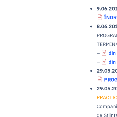
9.06.20
ÎNDRU
8.06.20
PROGRA
TERMINA
–
din
–
din
29.05.2
PROG
29.05.2
PRACTIC
Compani
de Științ