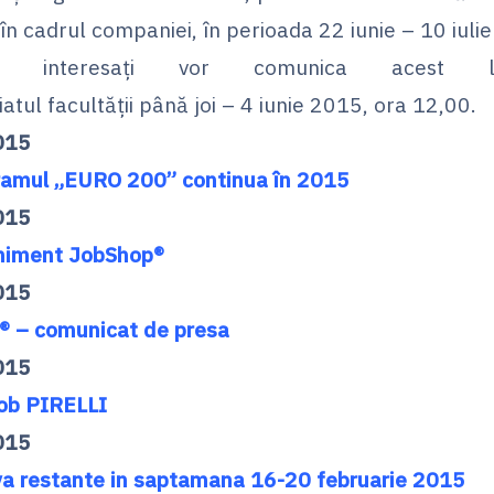
 în cadrul companiei, în perioada 22 iunie – 10 iuli
ții interesați vor comunica acest 
atul facultății până joi – 4 iunie 2015, ora 12,00.
015
amul „EURO 200” continua în 2015
015
eniment
JobShop®
015
® – comunicat de presa
015
ob PIRELLI
015
a restante in saptamana 16-20 februarie 2015