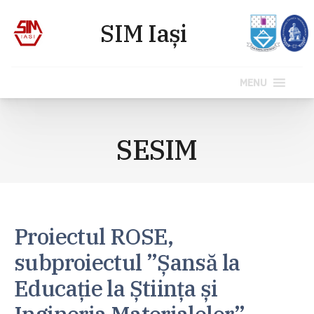
MENU
Sari
la
SESIM
conținut
Proiectul ROSE,
subproiectul
”Șansă la
Educație la Știința și