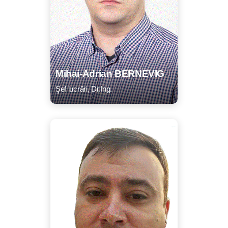
Mihai-Adrian BERNEVIG
Şef lucrări, Dr.Ing.
CV
Listă lucrări
E-mail