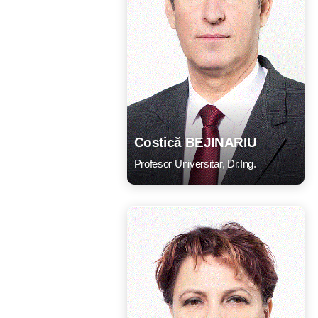
Costică BEJINARIU
Profesor Universitar, Dr.Ing.
CV
Listă lucrări
E-mail