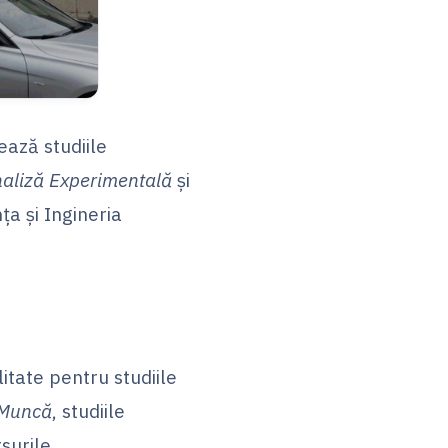
ează studiile
naliză Experimentală
și
ța şi Ingineria
itate pentru studiile
n Muncă
, studiile
rsurile