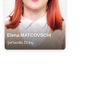
Elena MATCOVSCHI
Şef lucrări, Dr.Ing.
CV
Listă lucrări
E-mail