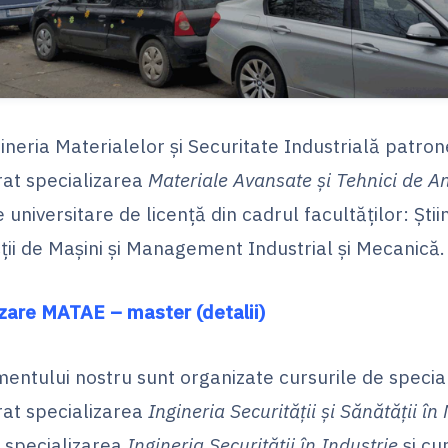
eria Materialelor şi Securitate Industrială patron
rat specializarea
Materiale Avansate şi Tehnici de A
 universitare de licență din cadrul facultăților: Știin
ții de Mașini şi Management Industrial şi Mecanică.
zare MATAE – master (detalii)
entului nostru sunt organizate cursurile de special
rat specializarea
Ingineria Securității și Sănătății î
ă specializarea
Ingineria Securității în Industrie
și cu