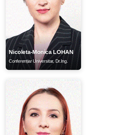
Nicoleta-Monica LOHAN
Conferențiar Universitar, Dr.Ing.
CV
Listă lucrări
E-mail