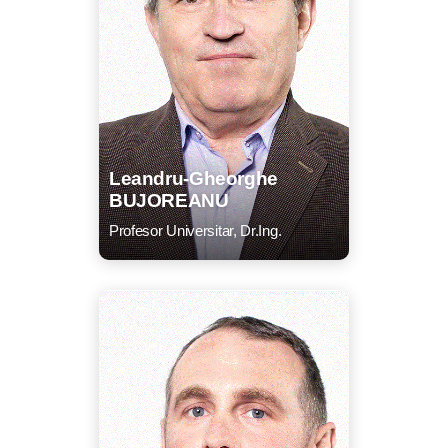
Leandru-Gheorghe
BUJOREANU
Profesor Universitar, Dr.Ing.
CV
Listă lucrări
E-mail