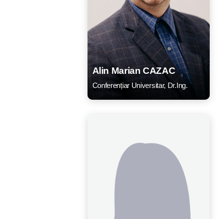
Alin Marian CAZAC
Conferențiar Universitar, Dr.Ing.
CV
Listă lucrări
E-mail