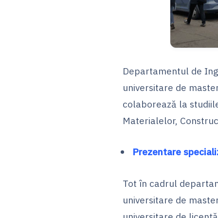
Departamentul de Ingin
universitare de maste
colaborează la studiile
Materialelor, Construc
Prezentare speciali
Tot în cadrul departam
universitare de maste
universitare de licenț