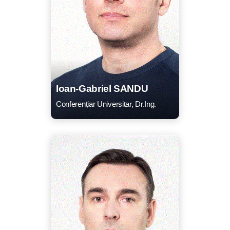
Ioan-Gabriel SANDU
Conferențiar Universitar, Dr.Ing.
CV
Listă lucrări
E-mail