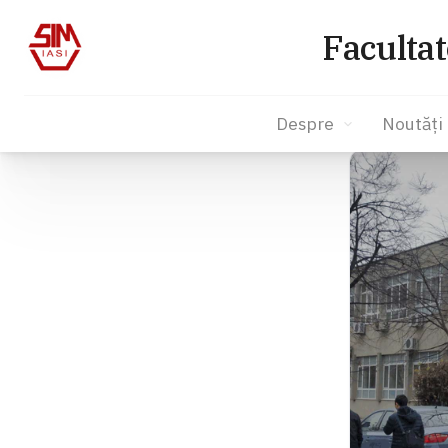
Facultat
Despre
Noutăți
Sari
la
conținut