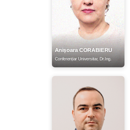
Anișoara CORABIERU
Conferențiar Universitar, Dr.Ing.
CV
Listă lucrări
E-mail