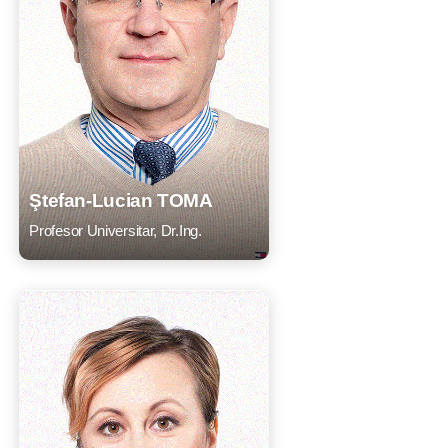
Ştefan-Lucian TOMA
Profesor Universitar, Dr.Ing.
CV
Listă lucrări
E-mail