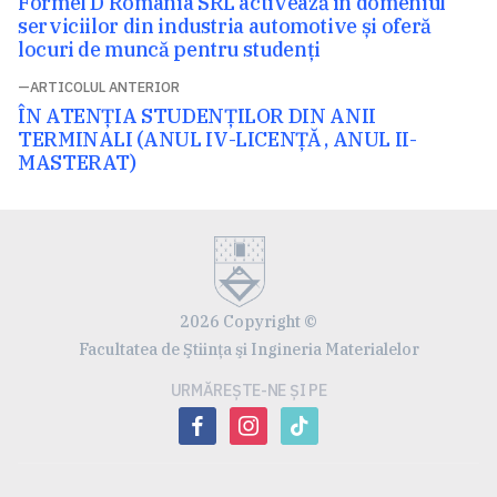
Articolul
Formel D Romania SRL activează în domeniul
în
următor:
serviciilor din industria automotive și oferă
articole
locuri de muncă pentru studenți
ARTICOLUL ANTERIOR
Articolul
ÎN ATENȚIA STUDENȚILOR DIN ANII
anterior:
TERMINALI (ANUL IV-LICENȚĂ , ANUL II-
MASTERAT)
2026 Copyright ©
Facultatea de Ştiinţa şi Ingineria Materialelor
URMĂREȘTE-NE ȘI PE
facebook
instagram
tiktok