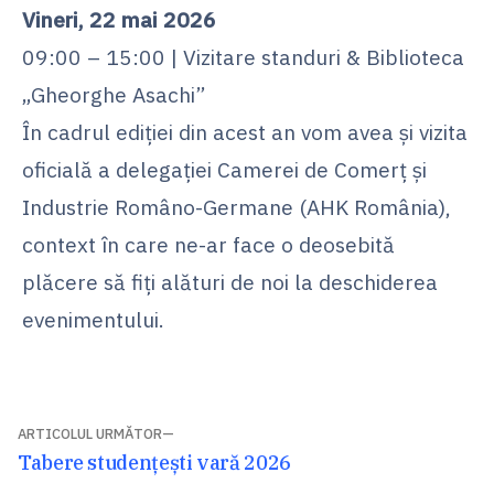
Vineri, 22 mai 2026
09:00 – 15:00 | Vizitare standuri & Biblioteca
„Gheorghe Asachi”
În cadrul ediției din acest an vom avea și vizita
oficială a delegației Camerei de Comerț și
Industrie Româno-Germane (AHK România),
context în care ne-ar face o deosebită
plăcere să fiți alături de noi la deschiderea
evenimentului.
Navigare
ARTICOLUL URMĂTOR
Articolul
Tabere studențești vară 2026
în
următor: