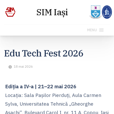
MENU
Sari
la
Edu Tech Fest 2026
conținut
18 mai 2026
Ediția a IV-a | 21–22 mai 2026
Locația: Sala Pașilor Pierduți, Aula Carmen
Sylva, Universitatea Tehnică „Gheorghe
Asachi”, Bulevard Carol I, nr. 11 A, Copou, Iași